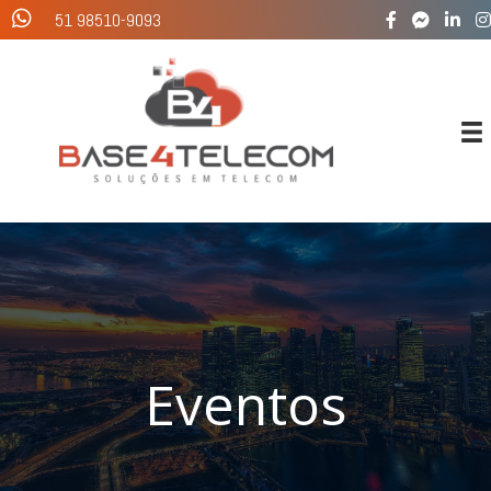
Ir
51 98510-9093
para
o
conteúdo
Eventos