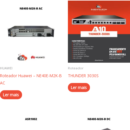
HUAWEI
Roteador
Roteador Huawei – NE40E-M2K-B
THUNDER 3030S
AC
Ler mais
Ler mais