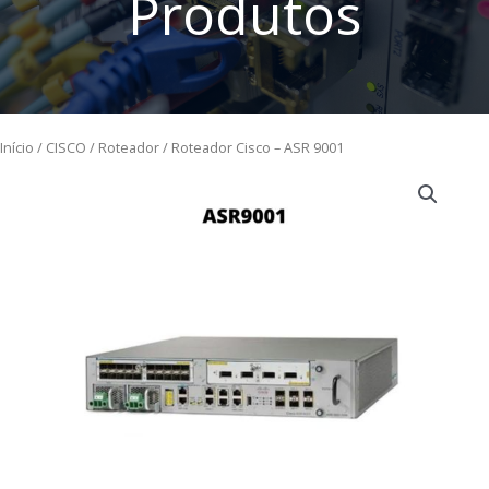
Produtos
Início
/
CISCO
/
Roteador
/ Roteador Cisco – ASR 9001