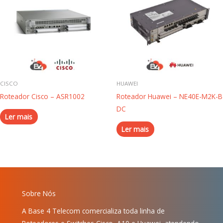
CISCO
HUAWEI
Roteador Cisco – ASR1002
Roteador Huawei – NE40E-M2K-B
DC
Ler mais
Ler mais
Sobre Nós
A Base 4 Telecom comercializa toda linha de