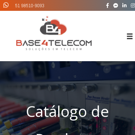
Ir
51 98510-9093
para
o
conteúdo
Catálogo de