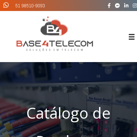
Ir
51 98510-9093
para
o
conteúdo
Catálogo de