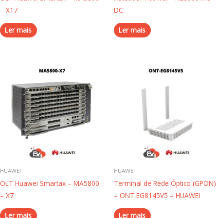
– X17
DC
Ler mais
Ler mais
HUAWEI
HUAWEI
OLT Huawei Smartax – MA5800
Terminal de Rede Óptico (GPON)
– X7
– ONT EG8145V5 – HUAWEI
Ler mais
Ler mais