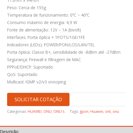
115mm x 94mm
Peso: Cerca de 155g
Temperatura de funcionamento: 0ºC ~ 40ºC
Consumo máximo de energia: 4,9 W
Fonte de alimentação: 12V – 1A (bivolt)
Interfaces: Porta óptica + 1POTS/1GE/1FE
Indicadores (LEDs): POWER/PON/LOS/LAN/TEL
Porta óptica: Classe B+, sensibilidade de -8dBm até -27dBm
Segurança: Firewall e filtragem de MAC
PPPoE/DHCP: Suportado
QoS: Suportado
Multicast: IGMP v2/v3 snooping
SOLICITAR COTAÇÃO
Categorias:
HUAWEI
,
ONU
,
ONU's
Tags:
gpon
,
Huawei
,
ont
,
onu
Descrição